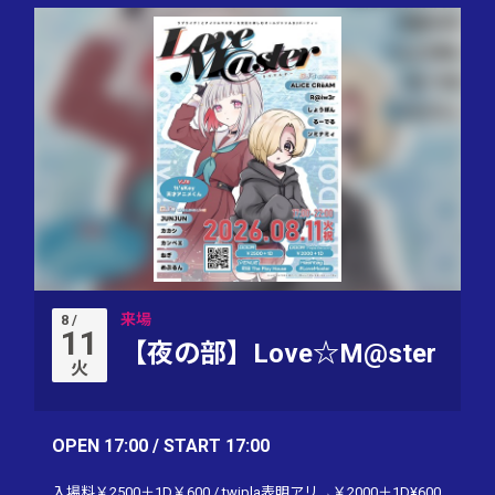
来場
8 /
11
【夜の部】Love☆M@ster
火
OPEN 17:00 / START 17:00
入場料￥2500＋1D￥600 / twipla表明アリ→￥2000＋1D¥600