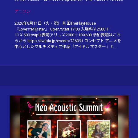
アニソン
2026年8月11日（火・祝） 町田ThePlayHouse
『Love☆M@ster』 Open/Start 17:00 入場料￥2500＋
1D￥600 twipla表明アリ→￥2000＋1D¥600 参加表明はこち
らから https://twipla.jp/events/736091 コンセプト アニメを
中心としたマルチメディア作品『アイドルマスター』と...