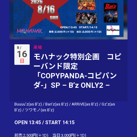
来場
8 /
16
モハナック特別企画 コピ
日
ーバンド限定
「COPYPANDA-コピパン
ダ-」SP – B’z ONLY2 –
Buuuu’z(as B’z)
/
Ban’z(as B’z)
/
ARRiVE(as B’z)
/
Gz’z(as
B’z)
/
ツワモノ(as B’z)
OPEN 13:45 / START 14:15
前売:2,500円(＋1D) 当日:3,000円(＋1D)