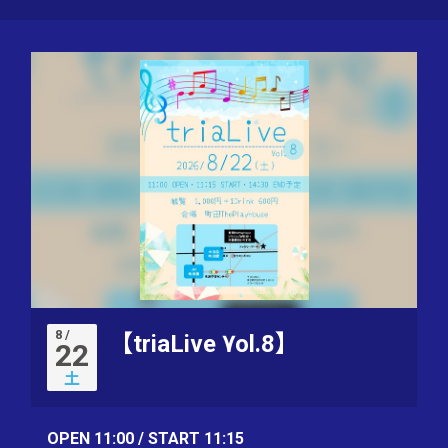
8 /
【triaLive ٧ol.8】
22
土
OPEN 11:00 / START 11:15