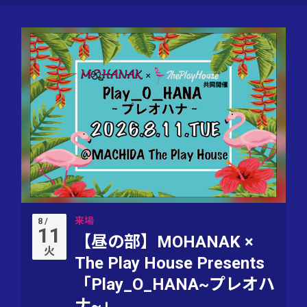
来場
8 /
11
【昼の部】MOHANAK ×
火
The Play House Presents
「Play_O_HANA~プレオハ
ナ~」