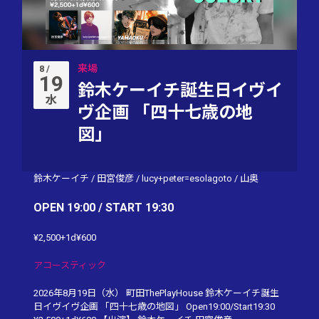
来場
8 /
19
鈴木ケーイチ誕生日イヴイ
水
ヴ企画 「四十七歳の地
図」
鈴木ケーイチ
/
田宮俊彦
/
lucy+peter=esolagoto
/
山奥
OPEN 19:00 / START 19:30
¥2,500+1d¥600
アコースティック
2026年8月19日（水） 町田ThePlayHouse 鈴木ケーイチ誕生
日イヴイヴ企画 「四十七歳の地図」 Open19:00/Start19:30