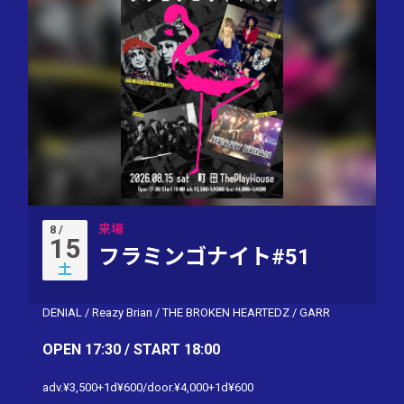
来場
8 /
15
フラミンゴナイト#51
土
DENIAL
/
Reazy Brian
/
THE BROKEN HEARTEDZ
/
GARR
OPEN 17:30 / START 18:00
adv.¥3,500+1d¥600/door.¥4,000+1d¥600