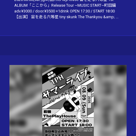
ALBUM「ここから」Release Tour ~MUSIC START~町田編
adv.¥3000 / door.¥3500 +1drink OPEN 17:30 / START 18:00
【出演】 宙を走る六等星 tiny skunk The Thankyou &amp; ...