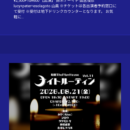
¥2,500+1d¥600 【出演】 鈴木ケーイチ 田宮俊彦
lucy+peter=esolagoto 山奥 ※チケットは各出演者予約窓口に
て受付 ※受付は地下ドリンクカウンターとなります。 お気
軽に...