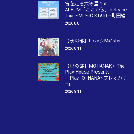
宙を走る六等星 1st
ALBUM「ここから」Release
Tour ~MUSIC START~町田編
2026.8.8
【夜の部】Love☆M@ster
2026.8.11
【昼の部】MOHANAK × The
Play House Presents
「Play_O_HANA~プレオハナ
~」
2026.8.11