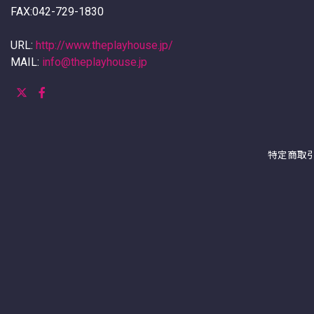
FAX:042-729-1830
URL:
http://www.theplayhouse.jp/
MAIL:
info@theplayhouse.jp
特定商取