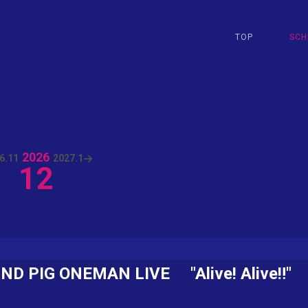
TOP
SCH
2026
6.
11
2027.
1
12
IND PIG ONEMAN LIVE "Alive! Alive‼︎"