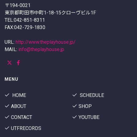
〒194-0021
東京都町田市中町1-18-15クローヴビル1F
TEL:042-851-8311
FAX:042-729-1830
URL:
http://www.theplayhouse.jp/
MAIL:
info@theplayhouse.jp
MENU
HOME
SCHEDULE
ABOUT
SHOP
CONTACT
YOUTUBE
UTFRECORDS