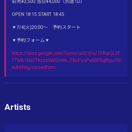
前売¥3,500 当日¥4,000（別途1D）
OPEN 18:15 START 18:45
▼7/4(火)20:00〜 予約スタート
▼予約フォーム▼
https://docs.google.com/forms/u/0/d/e/1FAIpQLSf
TTM61Nd1TKyxzRAlSmWi_FBxPyoPa90EBg8tgv3W
xUbNVlg/closedform
Artists