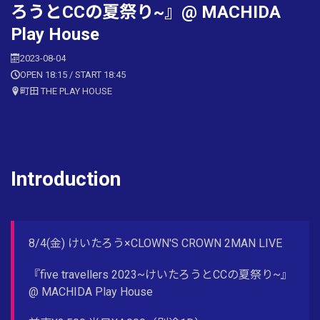
ろうとCCの夏祭り~』@ MACHIDA
Play House
2023-08-04
OPEN 18:15 / START 18:45
町田 THE PLAY HOUSE
Introduction
8/4(金) けいたろう×CLOWN'S CROWN 2MAN LIVE
『five travellers 2023~けいたろうとCCの夏祭り~』
@ MACHIDA Play House