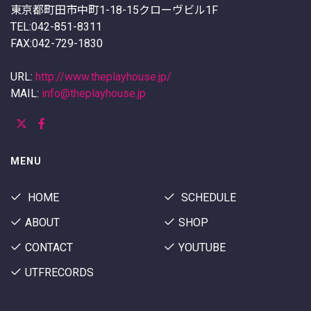
東京都町田市中町1-18-15クローヴビル1F
TEL:042-851-8311
FAX:042-729-1830
URL:
http://www.theplayhouse.jp/
MAIL:
info@theplayhouse.jp
MENU
HOME
SCHEDULE
ABOUT
SHOP
CONTACT
YOUTUBE
UTFRECORDS