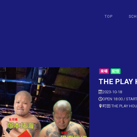
TOP
SCH
来場
配信
THE PLAY 
2023-10-18
OPEN 18:00 / START
町田 THE PLAY HO