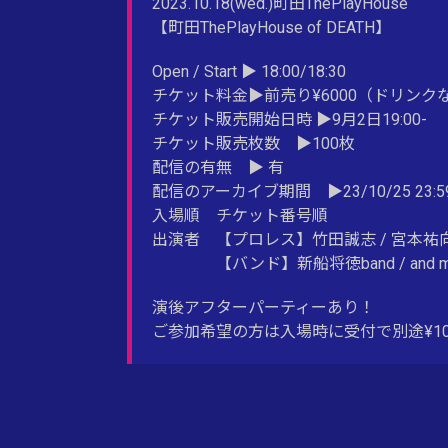
2023.10.18(wed.)町田ThePlayHouse
【町田ThePlayHouse of DEATH】
Open / Start ▶︎ 18:00/18:30
チケット料金▶︎前売り¥6000（ドリンクな
チケット販売開始日時 ▶︎9月2日19:00-
チケット販売枚数 ▶︎100枚
配信の有無 ▶︎ 有
配信のアーカイブ期間 ▶︎23/10/25 23:5
入場順 チケット番号順
出演者 【プロレス】竹田誠志 / 宮本祐向 
【バンド】新船将徳band / and more
演後アフターパーティーあり！
ご参加希望の方は入場時に受付で別途¥1