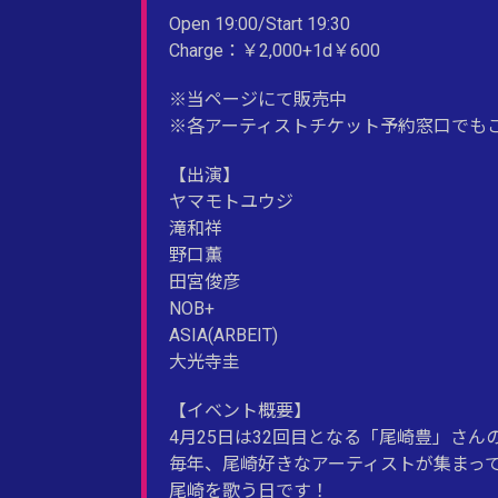
Open 19:00/Start 19:30
Charge：￥2,000+1d￥600
※当ページにて販売中
※各アーティストチケット予約窓口でも
【出演】
ヤマモトユウジ
滝和祥
野口薫
田宮俊彦
NOB+
ASIA(ARBEIT)
大光寺圭
【イベント概要】
4月25日は32回目となる「尾崎豊」さん
毎年、尾崎好きなアーティストが集まっ
尾崎を歌う日です！