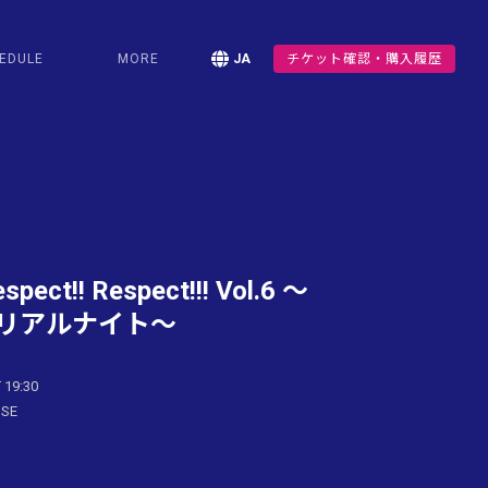
EDULE
MORE
JA
チケット確認・購入履歴
spect!! Respect!!! Vol.6 〜
リアルナイト〜
 19:30
USE