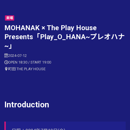
来場
MOHANAK × The Play House
Presents「Play_O_HANA~プレオハナ
~」
2024-07-12
OPEN 18:30 / START 19:00
町田 THE PLAY HOUSE
Introduction