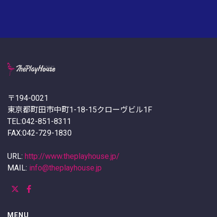
〒194-0021
東京都町田市中町1-18-15クローヴビル1F
TEL:042-851-8311
FAX:042-729-1830
URL:
http://www.theplayhouse.jp/
MAIL:
info@theplayhouse.jp
MENU