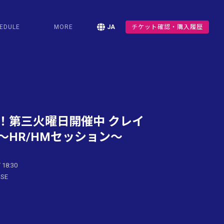
EDULE
MORE
JA
チケット確認・購入履歴
！第三火曜日開催中 クレイ
〜HR/HMセッション〜
 18:30
USE