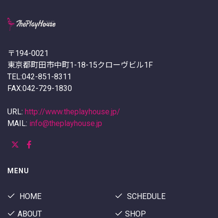
〒194-0021
東京都町田市中町1-18-15クローヴビル1F
TEL:042-851-8311
FAX:042-729-1830
URL:
http://www.theplayhouse.jp/
MAIL:
info@theplayhouse.jp
MENU
HOME
SCHEDULE
ABOUT
SHOP