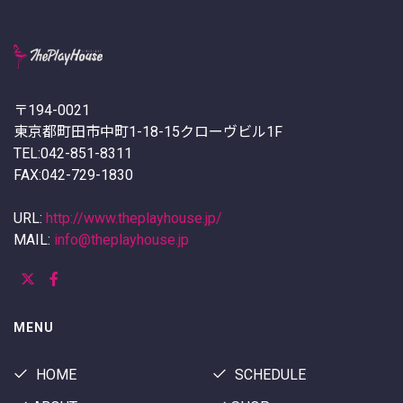
〒194-0021
東京都町田市中町1-18-15クローヴビル1F
TEL:042-851-8311
FAX:042-729-1830
URL:
http://www.theplayhouse.jp/
MAIL:
info@theplayhouse.jp
MENU
HOME
SCHEDULE