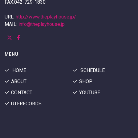
FAX:042-729-1830
URL:
http://www.theplayhouse.jp/
MAIL:
info@theplayhouse.jp
MENU
HOME
SCHEDULE
ABOUT
SHOP
CONTACT
YOUTUBE
UTFRECORDS