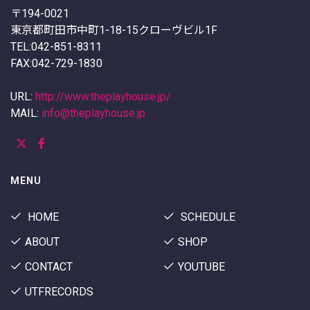
〒194-0021
東京都町田市中町1-18-15クローヴビル1F
TEL:042-851-8311
FAX:042-729-1830
URL:
http://www.theplayhouse.jp/
MAIL:
info@theplayhouse.jp
MENU
HOME
SCHEDULE
ABOUT
SHOP
CONTACT
YOUTUBE
UTFRECORDS