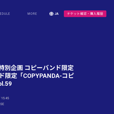
EDULE
MORE
JA
チケット確認・購入履歴
特別企画 コピーバンド限定
限定「COPYPANDA-コピ
l.59
 15:45
USE