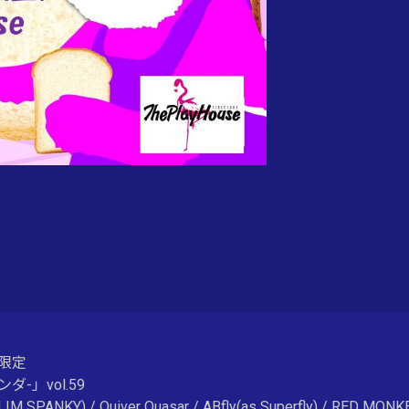
限定
-」vol.59
IM SPANKY) / Quiver Quasar / ABfly(as Superfly) / RED MO