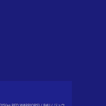
NKEYS(as RED WARRIORS) / B4U / ジュウ