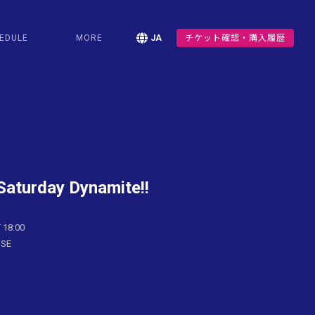
EDULE
MORE
JA
チケット確認・購入履歴
urday Dynamite!!
 18:00
USE