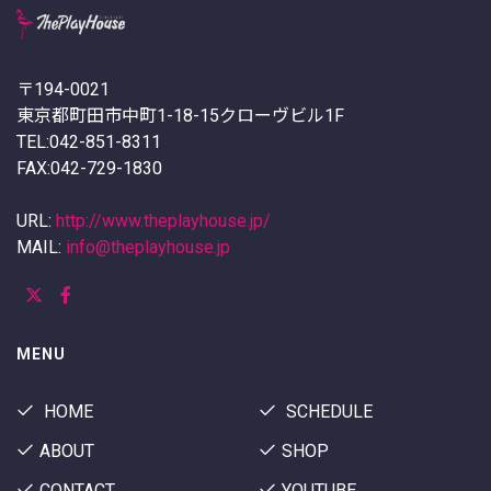
〒194-0021
東京都町田市中町1-18-15クローヴビル1F
TEL:042-851-8311
FAX:042-729-1830
URL:
http://www.theplayhouse.jp/
MAIL:
info@theplayhouse.jp
MENU
HOME
SCHEDULE
ABOUT
SHOP
CONTACT
YOUTUBE