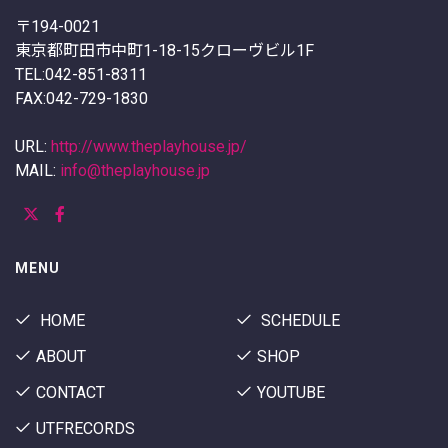
〒194-0021
東京都町田市中町1-18-15クローヴビル1F
TEL:042-851-8311
FAX:042-729-1830
URL:
http://www.theplayhouse.jp/
MAIL:
info@theplayhouse.jp
MENU
HOME
SCHEDULE
ABOUT
SHOP
CONTACT
YOUTUBE
UTFRECORDS