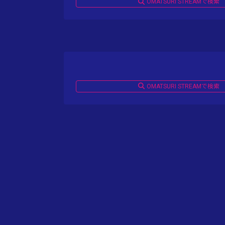
OMATSURI STREAMで検索
OMATSURI STREAMで検索