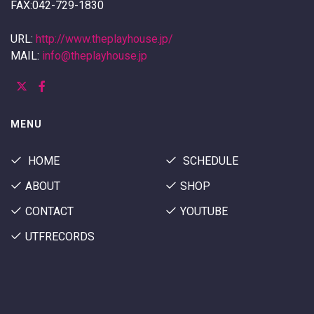
FAX:042-729-1830
URL:
http://www.theplayhouse.jp/
MAIL:
info@theplayhouse.jp
MENU
HOME
SCHEDULE
ABOUT
SHOP
CONTACT
YOUTUBE
UTFRECORDS