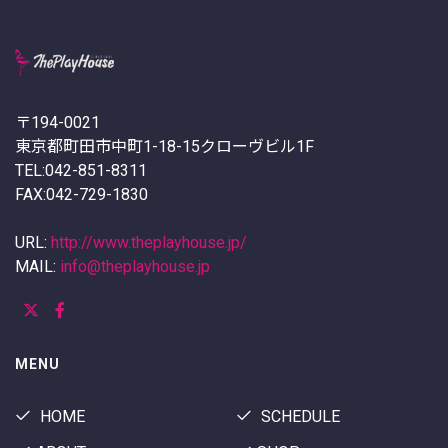
〒194-0021
東京都町田市中町1-18-15クローヴビル1F
TEL:042-851-8311
FAX:042-729-1830
URL:
http://www.theplayhouse.jp/
MAIL:
info@theplayhouse.jp
MENU
HOME
SCHEDULE