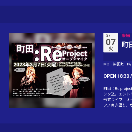
来場
3 /
07
町
火
MC：柴田ヒロキ
OPEN 18:30 
町田：Re proje
ンク込。エント
形式ライブ＝オ
アノ弾き語り、ウ