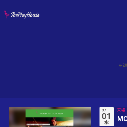
20
来場
3 /
01
MC
水