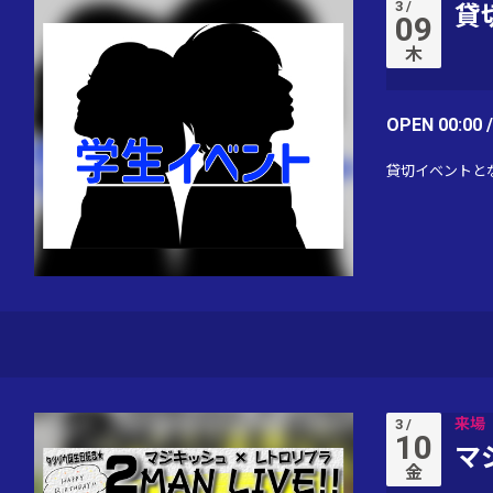
3 /
貸
09
木
OPEN 00:00 
貸切イベントと
来場
3 /
10
マ
金