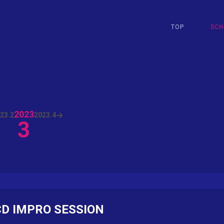
TOP
SCH
2023
23.
2
2023.
4
3
D IMPRO SESSION