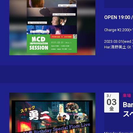
OPEN 19:00 
Charge ¥2.200(+
2023.03.01(wed.
Har.清野美土 G
来場
3 /
03
B
金
ス