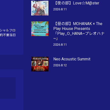
【夜の部】Love☆M@ster
2026.8.11
【昼の部】MOHANAK × The
Play House Presents
スペシャルフロ
「Play_O_HANA~プレオハナ
 ※予約不要当日
~」
2026.8.11
Neo Acoustic Summit
2026.8.12